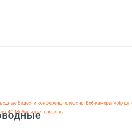
оводные
Видео- и конференц-телефоны
Веб-камеры
Voip ш
оводные
нет 4G
Мобильные телефоны