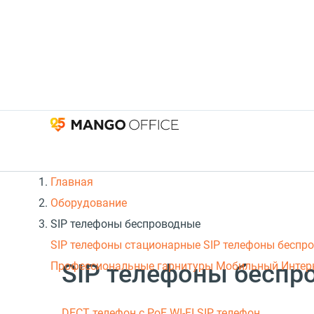
Главная
Оборудование
SIP телефоны беспроводные
SIP телефоны стационарные
SIP телефоны беспр
SIP телефоны беспр
Профессиональные гарнитуры
Мобильный Интер
DECT телефон с PoE
WI-FI SIP телефон