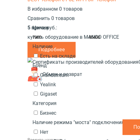
В избранном 0 товаров
Сравнить 0 товаров
5 причин
Цена,
руб.:
купить оборудование в MANGO OFFICE
-
Наличие
Подробнее
Есть на складе
Бренд
Обмен и возврат
Grandstream
Yealink
Gigaset
Категория
Бизнес
Наличие режима "моста" подключения ПК к 
Нет