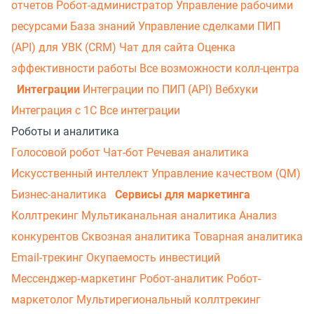
отчетов
Робот-администратор
Управление рабочими
ресурсами
База знаний
Управление сделками
ПИП
(API) для УВК (CRM)
Чат для сайта
Оценка
эффективности работы
Все возможности колл-центра
Интеграции
Интеграции по ПИП (API)
Вебхуки
Интеграция с 1С
Все интеграции
Роботы и аналитика
Голосовой робот
Чат-бот
Речевая аналитика
Искусственный интеллект
Управление качеством (QM)
Бизнес-аналитика
Сервисы для маркетинга
Коллтрекинг
Мультиканальная аналитика
Анализ
конкурентов
Сквозная аналитика
Товарная аналитика
Email-трекинг
Окупаемость инвестиций
Мессенджер‑маркетинг
Робот-аналитик
Робот-
маркетолог
Мультирегиональный коллтрекинг