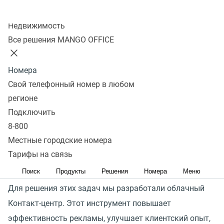
Узнать стоимость
Колл-центр
Недвижимость
Как облачный контакт-центр
Все решения MANGO OFFICE
решает задачи отдела
продаж
Номера
Свой телефонный номер в любом
регионе
Основные вызовы, стоящие перед отделами продаж:
Подключить
привлечь больше обращений потенциальных
8-800
клиентов, успешнее конвертировать обращения
Местные городские номера
в продажи и повысить финансовую отдачу от каждой
Тарифы на связь
сделки.
Поиск
Продукты
Решения
Номера
Меню
Для решения этих задач мы разработали облачный
Контакт-центр. Этот инструмент повышает
эффективность рекламы, улучшает клиентский опыт,