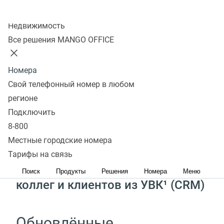
Скачать
Колл-центр
Получить консультацию
Недвижимость
Все решения MANGO OFFICE
Звонки от ваших клиентов
в удобном приложении
Номера
Свой телефонный номер в любом
регионе
Чаты, звонки
Подключить
и видеоконференции
8-800
с коллегами в одном месте
Местные городские номера
Тарифы на связь
Автозагрузка всех контактов
Поиск
Продукты
Решения
Номера
Меню
коллег и клиентов из УВК¹
(
CRM)
Обновлённые