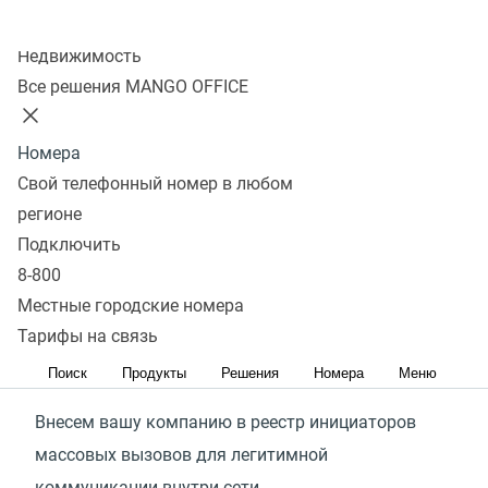
Стоимость
Подключить
Колл-центр
Недвижимость
Все решения MANGO OFFICE
Что входит в услугу?
Номера
Свой телефонный номер в любом
Верификация
регионе
Подключить
Проверим, подходит ли деятельность вашей
8-800
компании для регистрации в реестре инициаторов
Местные городские номера
массовых вызовов
Тарифы на связь
Регистрация
Поиск
Продукты
Решения
Номера
Меню
Внесем вашу компанию в реестр инициаторов
массовых вызовов для легитимной
коммуникации внутри сети