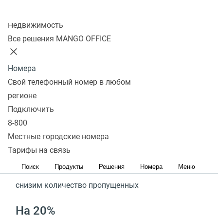
Колл-центр
Недвижимость
Получить подарок
Оставить заявку
Все решения MANGO OFFICE
Благодаря решениям
Номера
Свой телефонный номер в любом
MANGO OFFICE
регионе
Подключить
В 2 раза
8-800
Местные городские номера
быстрее обработка звонков
Тарифы на связь
На 37%
Поиск
Продукты
Решения
Номера
Меню
снизим количество пропущенных
На 20%