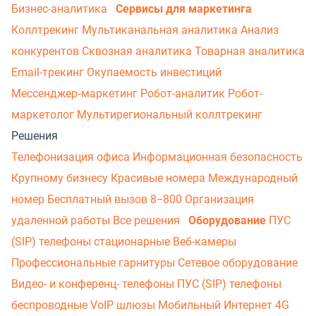
Бизнес-аналитика
Сервисы для маркетинга
Коллтрекинг
Мультиканальная аналитика
Анализ
конкурентов
Сквозная аналитика
Товарная аналитика
Email-трекинг
Окупаемость инвестиций
Мессенджер‑маркетинг
Робот-аналитик
Робот-
маркетолог
Мультирегиональный коллтрекинг
Решения
Телефонизация офиса
Информационная безопасность
Крупному бизнесу
Красивые номера
Международный
номер
Бесплатный вызов 8−800
Организация
удаленной работы
Все решения
Оборудование
ПУС
(SIP) телефоны стационарные
Веб-камеры
Профессиональные гарнитуры
Сетевое оборудование
Видео- и конференц- телефоны
ПУС (SIP) телефоны
беспроводные
VoIP шлюзы
Мобильный Интернет 4G