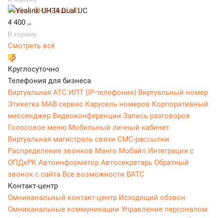
Yealink UH34 Dual UC
4 400
руб.
В корзину
Смотреть всё
Круглосуточно
Телефония для бизнеса
Виртуальная АТС
ИПТ (IP-телефония)
Виртуальный номер
Этикетка
МАВ сервис
Карусель номеров
Корпоративный
мессенджер
Видеоконференции
Запись разговоров
Голосовое меню
Мобильный личный кабинет
Виртуальная магистраль связи
СМС-рассылки
Распределение звонков
Манго Мобайл
Интеграция с
ОПДкРК
Автоинформатор
Автосекретарь
Обратный
звонок с сайта
Все возможности ВАТС
Контакт-центр
Омниканальный контакт-центр
Исходящий обзвон
Омниканальные коммуникации
Управление персоналом