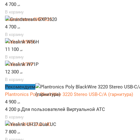
4 700
руб.
В корзину
Grandstream GXP1620
4 700
руб.
В корзину
Yealink W56H
11 100
руб.
В корзину
Yealink W71P
12 300
руб.
В корзину
Рекомендуем
Plantronics Poly BlackWire 3220 Stereo USB-C/A (гарнитура)
4 900
руб.
4 200 р.
Для пользователей Виртуальной АТС
В корзину
Yealink UH37 Dual UC
7 800
руб.
В корзину