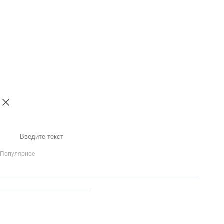
Поиск
Популярное
IP-Телефония
Голосовое приветствие и меню
Распределение
вызовов
Бизнес-аналитика