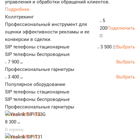
управления и обработки обращений клиентов.
Подробнее
Коллтрекинг
5
от
Профессиональный инструмент для
200
Подключить
оценки эффективности рекламы и ее
руб./
мес.
конверсии в сделки.
SIP телефоны стационарные
3 500
Выбрать
руб./
от
мес.
SIP телефоны беспроводные
7 900
Выбрать
от
руб.
Профессиональные гарнитуры
3 400
Выбрать
от
руб.
Популярное оборудование
SIP телефоны стационарные
SIP телефоны беспроводные
Профессиональные гарнитуры
Yealink SIP-T33G
8 300
руб.
В корзину
Yealink SIP-T31