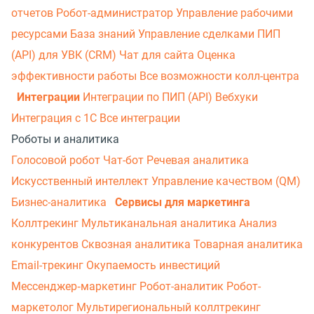
отчетов
Робот-администратор
Управление рабочими
ресурсами
База знаний
Управление сделками
ПИП
(API) для УВК (CRM)
Чат для сайта
Оценка
эффективности работы
Все возможности колл-центра
Интеграции
Интеграции по ПИП (API)
Вебхуки
Интеграция с 1С
Все интеграции
Роботы и аналитика
Голосовой робот
Чат-бот
Речевая аналитика
Искусственный интеллект
Управление качеством (QM)
Бизнес-аналитика
Сервисы для маркетинга
Коллтрекинг
Мультиканальная аналитика
Анализ
конкурентов
Сквозная аналитика
Товарная аналитика
Email-трекинг
Окупаемость инвестиций
Мессенджер‑маркетинг
Робот-аналитик
Робот-
маркетолог
Мультирегиональный коллтрекинг