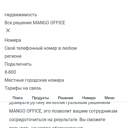
Колл-центр
97%
Недвижимость
Все решения MANGO OFFICE
рутинных задач в обслуживании клиентов можно
делегировать искусственному интеллекту
Номера
В коммуникации компании с клиентами очень
Свой телефонный номер в любом
много рутины: повторяющиеся диалоги, ручная
регионе
прослушка разговоров, большое количество
Подключить
исходящих звонков с одинаковым сообщением
8-800
и многое другое. Эти задачи отнимают время
Местные городские номера
ваших сотрудников — самого ценного ресурса
Тарифы на связь
в любом контактном центре.
Поиск
Продукты
Решения
Номера
Меню
Доверьте рутину интеллектуальным решениям
MANGO OFFICE, это позволит вашим сотрудникам
сосредоточиться на результате. Вы сможете