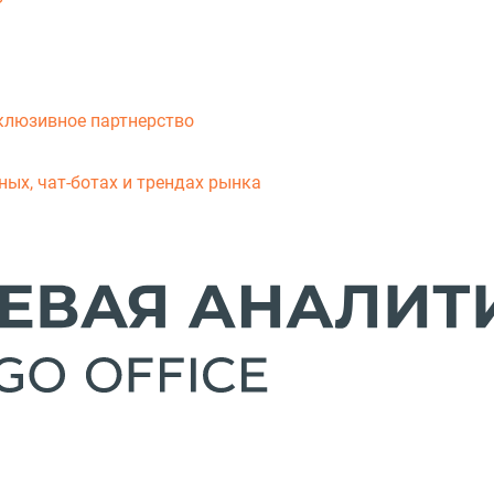
клюзивное партнерство
ых, чат-ботах и трендах рынка