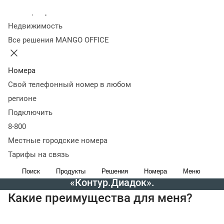
простыми словами, то документы теперь
Колл-центр
совершенно не обязаны быть бумажными.
Недвижимость
Те же счета и акты, например, можно
Все решения MANGO OFFICE
выставлять, оформлять и отправлять
контрагентам в электронном виде — через
Номера
систему ЭДО. И для бухгалтерии это будет
Свой телефонный номер в любом
официально: электронные документы с
регионе
электронной цифровой подписью (ЭЦП)
Подключить
равнозначны бумажным с
8-800
собственноручной подписью и синей
Местные городские номера
печатью. Есть несколько систем ЭДО.
Тарифы на связь
«MANGO OFFICE» пользуется
Поиск
Продукты
Решения
Номера
Меню
«Контур.Диадок».
Какие преимущества для меня?