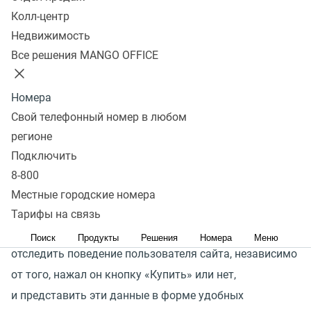
Колл-центр
Все о поведении покупателя
Недвижимость
на сайте
Все решения MANGO OFFICE
Обычно действия клиента на сайте видны только
Номера
после совершения заказа или покупки. Однако
Свой телефонный номер в любом
не менее интересным и важным для аналитики
регионе
и развития является весь предшествующий путь
Подключить
пользователя, то есть все пункты воронки продаж,
8-800
потому что эти сведения могут помочь повысить
Местные городские номера
показатели эффективности.
Тарифы на связь
Товарная аналитика MANGO OFFICE помогает
Поиск
Продукты
Решения
Номера
Меню
отследить поведение пользователя сайта, независимо
от того, нажал он кнопку
«
Купить» или нет,
и представить эти данные в форме удобных