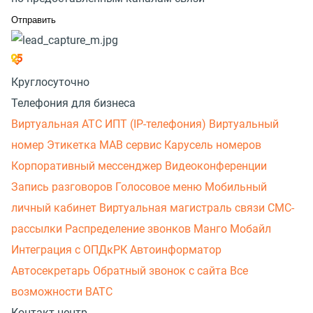
Круглосуточно
Телефония для бизнеса
Виртуальная АТС
ИПТ (IP-телефония)
Виртуальный
номер
Этикетка
МАВ сервис
Карусель номеров
Корпоративный мессенджер
Видеоконференции
Запись разговоров
Голосовое меню
Мобильный
личный кабинет
Виртуальная магистраль связи
СМС-
рассылки
Распределение звонков
Манго Мобайл
Интеграция с ОПДкРК
Автоинформатор
Автосекретарь
Обратный звонок с сайта
Все
возможности ВАТС
Контакт-центр